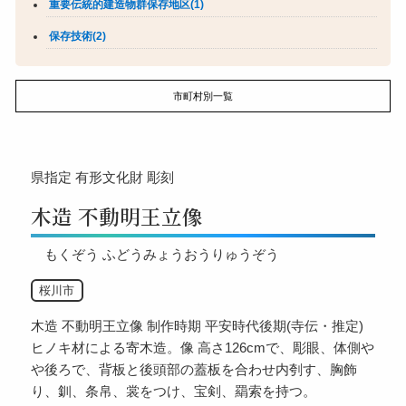
重要伝統的建造物群保存地区(1)
保存技術(2)
市町村別一覧
県指定
有形文化財
彫刻
木造 不動明王立像
もくぞう ふどうみょうおうりゅうぞう
桜川市
木造 不動明王立像 制作時期 平安時代後期(寺伝・推定)
ヒノキ材による寄木造。像 高さ126cmで、彫眼、体側や
や後ろで、背板と後頭部の蓋板を合わせ内刳す、胸飾
り、釧、条帛、裳をつけ、宝剣、羂索を持つ。