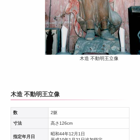
木造 不動明王立像
木造 不動明王立像
数
2躯
寸法
高さ126cm
昭和44年12月1日
指定年月日
平成10年1月21日追加指定