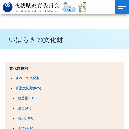
いばらきの文化財
文化財種別
すべての文化財
有形文化財(825)
建造物(313)
絵画(91)
彫刻(183)
工芸品(145)