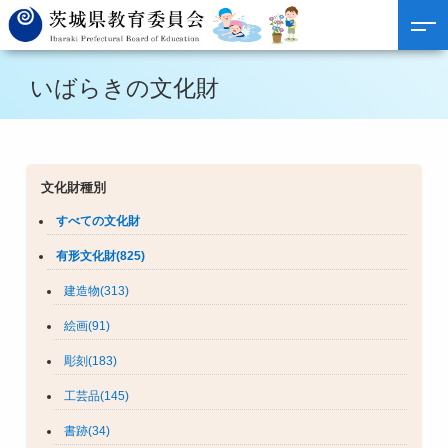
いばらきの文化財
文化財種別
すべての文化財
有形文化財(825)
建造物(313)
絵画(91)
彫刻(183)
工芸品(145)
書跡(34)