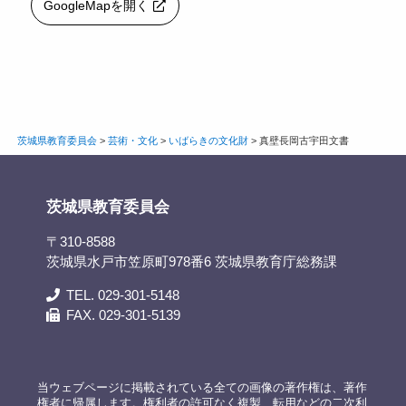
GoogleMapを開く
茨城県教育委員会
>
芸術・文化
>
いばらきの文化財
>
真壁長岡古宇田文書
茨城県教育委員会
〒310-8588
茨城県水戸市笠原町978番6 茨城県教育庁総務課
TEL. 029-301-5148
FAX. 029-301-5139
当ウェブページに掲載されている全ての画像の著作権は、著作
権者に帰属します。権利者の許可なく複製、転用などの二次利