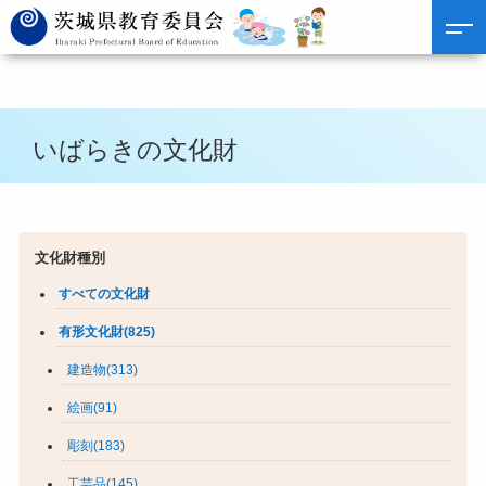
いばらきの文化財
文化財種別
すべての文化財
有形文化財(825)
建造物(313)
絵画(91)
彫刻(183)
工芸品(145)