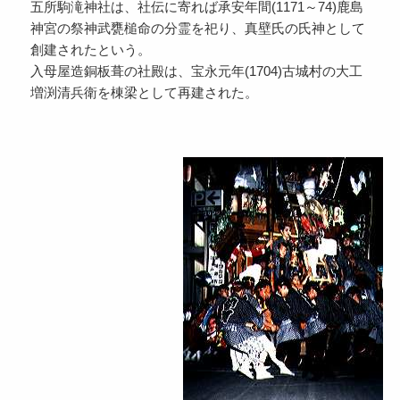
五所駒滝神社は、社伝に寄れば承安年間(1171～74)鹿島
神宮の祭神武甕槌命の分霊を祀り、真壁氏の氏神として
創建されたという。
入母屋造銅板葺の社殿は、宝永元年(1704)古城村の大工
増渕清兵衛を棟梁として再建された。