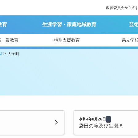
教育委員会からの
教育
生涯学習・家庭地域教育
芸
高一貫教育
特別支援教育
県立学
>
財
大子町
令和4年8月26日
袋田の滝及び生瀬滝