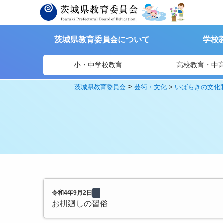
茨城県教育委員会について
学校
小・中学校教育
高校教育・中
>
茨城県教育委員会
芸術・文化
>
いばらきの文化
令和4年9月2日
お枡廻しの習俗