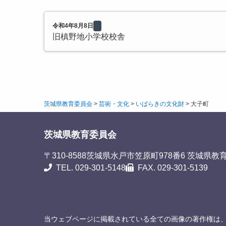
令和4年8月8日
旧槙野地小学校校舎
茨城県教育委員会
>
芸術・文化
>
いばらきの文化財
>
大子町
茨城県教育委員会
〒310-8588
茨城県水戸市笠原町978番6 茨城県教
TEL. 029-301-5148
FAX. 029-301-5139
当ウェブページに掲載されている全ての画像の著作権は