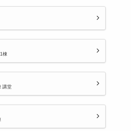
1棟
 講堂
棟