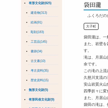
袋田瀧
有形文化財(825)
建造物(313)
ふくろだの
絵画(91)
大子町
彫刻(183)
袋田瀧は、一
工芸品(145)
また、岩壁を
す。
書跡(34)
滝は、月居山(
古文書(10)
余です。
考古資料(35)
この滝の上流
久慈川支流の
歴史資料(15)
安山岩質火山
無形文化財(5)
四季折々に変
また、月居山
有形民俗文化財(9)
袋田の滝は、