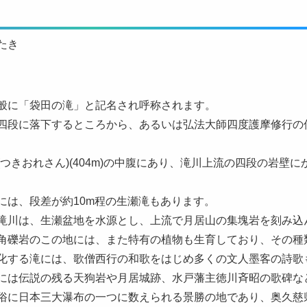
たき
般に「袋田の滝」と記名され呼称されます。
四段に落下するところから、あるいは弘法大師四度護摩修行の
つきおれさん)(404m)の中腹にあり、滝川上流の四段の岩壁に
には、段差が約10m程の生瀬滝もあります。
滝川は、生瀬盆地を水源とし、上流で月居山の集塊岩を刻み込
角礫岩のこの地には、また特有の植物も生育しており、その種
化する滝には、歌僧西行の和歌をはじめ多くの文人墨客の詩歌
には伝説の残る天狗岩や月居城跡、水戸藩主徳川斉昭の歌碑な
俗に日本三大瀑布の一つに数えられる景勝の地であり、奥久慈