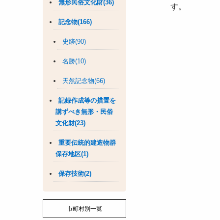
無形民俗文化財(36)
す。
記念物(166)
史跡(90)
名勝(10)
天然記念物(66)
記録作成等の措置を
講ずべき無形・民俗
文化財(23)
重要伝統的建造物群
保存地区(1)
保存技術(2)
市町村別一覧