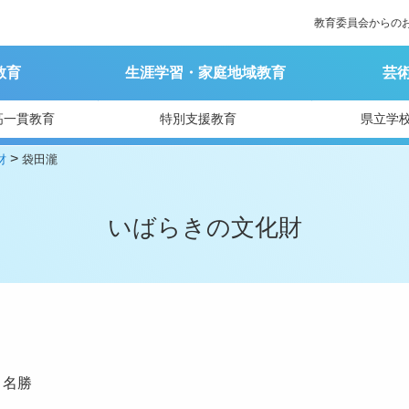
教育委員会からの
教育
生涯学習・家庭地域教育
芸
高一貫教育
特別支援教育
県立学
>
財
袋田瀧
いばらきの文化財
名勝