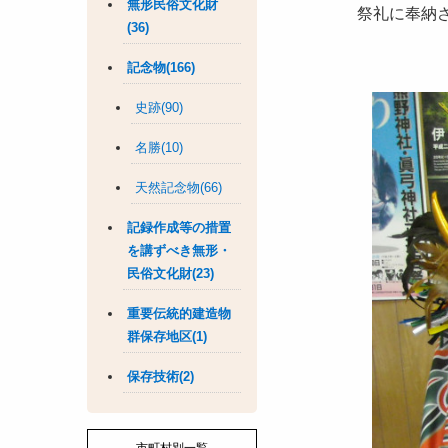
無形民俗文化財
祭礼に奉納
(36)
記念物(166)
史跡(90)
名勝(10)
天然記念物(66)
記録作成等の措置
を講ずべき無形・
民俗文化財(23)
重要伝統的建造物
群保存地区(1)
保存技術(2)