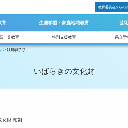
教育委員会からの
教育
生涯学習・家庭地域教育
芸
高一貫教育
特別支援教育
県立学
>
財
浅川獅子頭
いばらきの文化財
文化財
彫刻