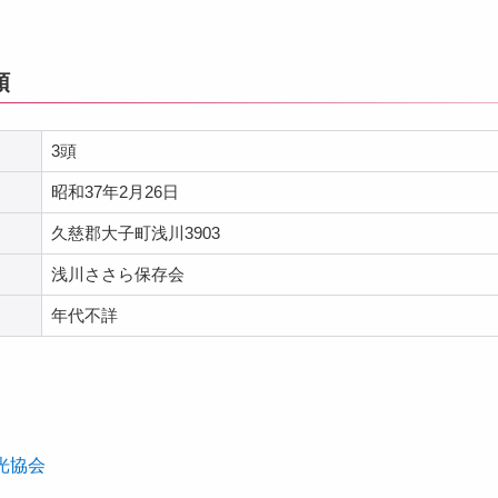
頭
3頭
昭和37年2月26日
久慈郡大子町浅川3903
浅川ささら保存会
年代不詳
光協会