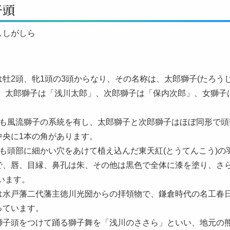
子頭
ししがしら
牡2頭、牝1頭の3頭からなり、その名称は、太郎獅子(たろうじ
い、太郎獅子は「浅川太郎」、次郎獅子は「保内次郎」、女獅子
とも風流獅子の系統を有し、太郎獅子と次郎獅子はほぼ同形で頭
中央に1本の角があります。
とも頭部に細かい穴をあけて植え込んだ東天紅(とうてんこう)の
で、唇、目縁、鼻孔は朱、その他は黒色で全体に漆を塗り、さら
います。
は水戸藩二代藩主徳川光圀からの拝領物で、鎌倉時代の名工春日
っています。
獅子頭をつけて踊る獅子舞を「浅川のささら」といい、地元の熊