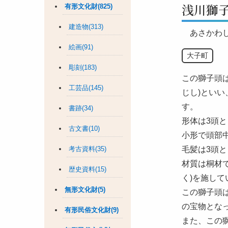
浅川獅
有形文化財(825)
建造物(313)
あさかわ
絵画(91)
大子町
彫刻(183)
この獅子頭は
工芸品(145)
じし)とい
す。
書跡(34)
形体は3頭
古文書(10)
小形で頭部
考古資料(35)
毛髪は3頭
材質は桐材
歴史資料(15)
く)を施して
無形文化財(5)
この獅子頭
の宝物とな
有形民俗文化財(9)
また、この