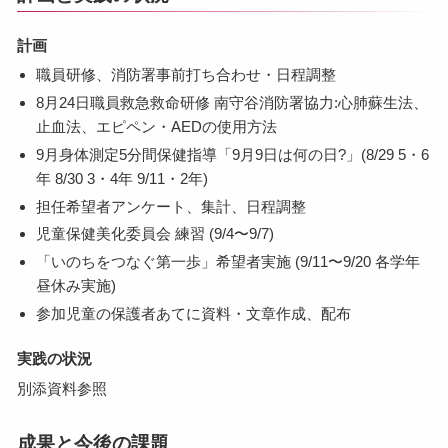
計画
職員研修、消防署事前打ち合わせ・日程調整
8月24日職員救急救命研修 南守谷消防署協力:心肺蘇生法、
止血法、エピペン・AEDの使用方法
9月身体測定5分間保健指導「9月9日は何の日?」(8/29 5・6
年 8/30 3・4年 9/11・2年)
担任希望者アンケート、集計、日程調整
児童保健美化委員会 練習 (9/4〜9/7)
「いのちをつなぐ第一歩」希望者実施 (9/11〜9/20 各学年
昼休み実施)
参加児童の保護者あてに資料・文章作成、配布
実践の状況
別添資料参照
成果と今後の課題