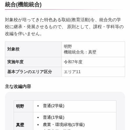
統合(機能統合)
対象校が培ってきた特色ある取組(教育活動)を、統合先の学
校に継承・発展させるもので、 原則として、課程・学科等の
改編を伴いません。
明野
対象校
機能統合先：真壁
実施年度
令和7年度
基本プランのエリア区分
エリア11
主な改編内容
普通(2学級)
明野
普通(1学級)
農業・環境緑地(1学級)
真壁