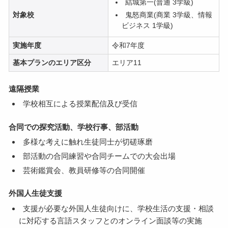
結城第一(普通 3学級)
鬼怒商業(商業 3学級、情報
対象校
ビジネス 1学級)
実施年度
令和7年度
基本プランのエリア区分
エリア11
遠隔授業
学校相互による授業配信及び受信
合同での探究活動、学校行事、部活動
多様な考えに触れ生徒同士が切磋琢磨
部活動の合同練習や合同チームでの大会出場
芸術鑑賞会、教員研修等の合同開催
外国人生徒支援
支援が必要な外国人生徒向けに、学校生活の支援・相談
に対応する言語スタッフとのオンライン面談等の実施