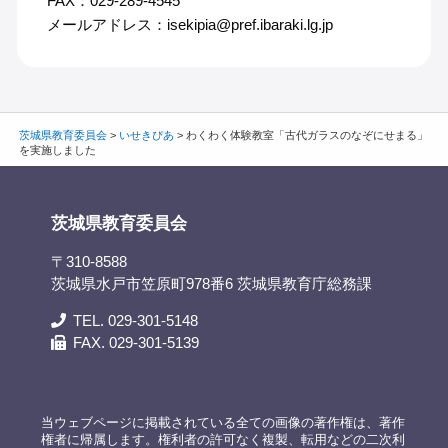
FAX：029-289-4545
メールアドレス：isekipia@pref.ibaraki.lg.jp
茨城県教育委員会
>
いせきぴあ
>
わくわく体験教室「古代ガラスのなぞにせまる」
を実施しました
茨城県教育委員会
〒310-8588
茨城県水戸市笠原町978番6 茨城県教育庁総務課
TEL. 029-301-5148
FAX. 029-301-5139
当ウェブページに掲載されている全ての画像の著作権は、著作
権者に帰属します。権利者の許可なく複製、転用などの二次利