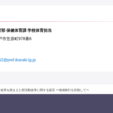
育部 保健体育課 学校体育担当
水戸市笠原町978番6
i2@pref.ibaraki.lg.jp
方改革を踏まえた部活動改革に関する提言 〜地域移行を目指して〜