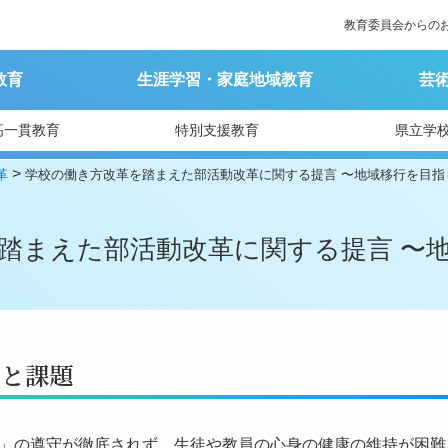
教育委員会からの
教育
生涯学習・家庭地域教育
芸
高一貫教育
特別支援教育
県立学
>
革
学校の働き方改革を踏まえた部活動改革に関する提言 〜地域移行を目指
踏まえた部活動改革に関する提言 〜
状と課題
」の遵守が徹底されず、生徒や教員の心身の健康の維持が困難