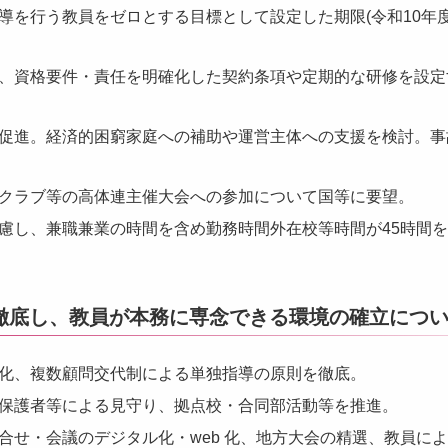
導を行う教員をゼロとする目標として設定した期限(令和10年
、資格要件・責任を明確化した契約条項や定期的な研修を設定
促進。経済的困窮家庭への補助や運営主体への支援を検討。事
クラブ等の高体連主催大会への参加について国等に要望。
慮し、兼職兼業の時間を含め勤務時間外在校等時間が45時間
徹底し、教員が本務に専念できる環境の確立につ
化、複数顧問交代制による単独指導の原則を徹底。
保護者等による見守り、拠点校・合同部活動等を推進。
合せ・会議のデジタル化・web 化、地方大会の精選、教員に