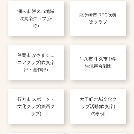
潮来市 潮来市地域
龍ケ崎市 RTC吹奏
吹奏楽クラブ(仮
楽クラブ
称)
笠間市 かさまジュ
牛久市 牛久市中学
ニアクラブ(吹奏楽
生混声合唱団
部・創作部)
行方市 スポーツ・
大子町 地域文化ク
文化クラブ(絵画ク
ラブ活動(吹奏楽)
ラブ)
の事例