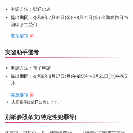
申請⽅法：郵送のみ
提出期間：令和8年7⽉31⽇(⾦)〜8⽉21⽇(⾦) 出願締切⽇の
消印まで受付
実施要項
実習助⼿選考
申請⽅法：電子申請
提出期間：令和8年8⽉17⽇(⽉)午前9時〜8⽉21⽇(⾦)午後5
時
実施要項
志願書等は後⽇公表します。
別紙参照条文(特定性犯罪等)
各要項に記載のある「特定性犯罪」。「特定性犯罪事実該当