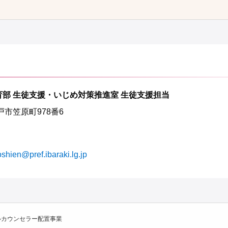
育部 生徒支援・いじめ対策推進室 生徒支援担当
水戸市笠原町978番6
oshien@pref.ibaraki.lg.jp
ルカウンセラー配置事業