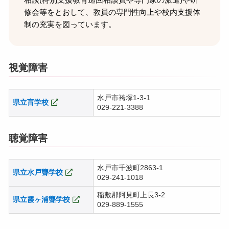
修会等をとおして、教員の専門性向上や校内支援体
制の充実を図っています。
視覚障害
水戸市袴塚1-3-1
県立盲学校
029-221-3388
聴覚障害
水戸市千波町2863-1
県立水戸聾学校
029-241-1018
稲敷郡阿見町上長3-2
県立霞ヶ浦聾学校
029-889-1555