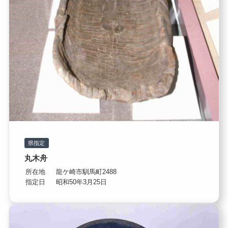
県指定
丸木舟
所在地
龍ケ崎市馴馬町2488
指定日
昭和50年3月25日