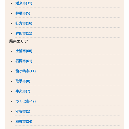
潮来市(31)
神栖市(5)
行方市(16)
鉾田市(11)
県南エリア
土浦市(68)
石岡市(61)
龍ケ崎市(11)
取手市(8)
牛久市(7)
つくば市(47)
守谷市(1)
稲敷市(24)