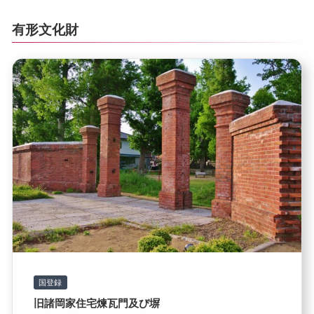
有形文化財
国登録
旧諸岡家住宅煉瓦門及び塀