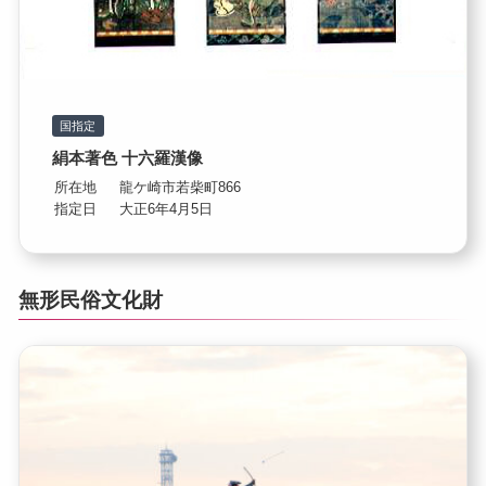
国指定
絹本著色 十六羅漢像
所在地
龍ケ崎市若柴町866
指定日
大正6年4月5日
無形民俗文化財