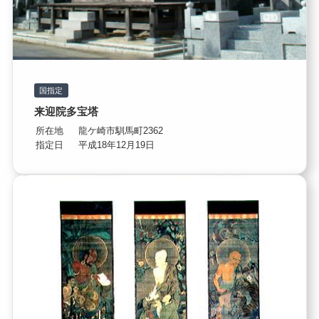
国指定
来迎院多宝塔
所在地
龍ケ崎市馴馬町2362
指定日
平成18年12月19日