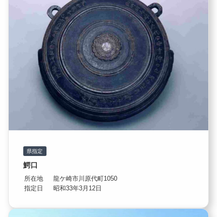
県指定
鰐口
所在地
龍ケ崎市川原代町1050
指定日
昭和33年3月12日