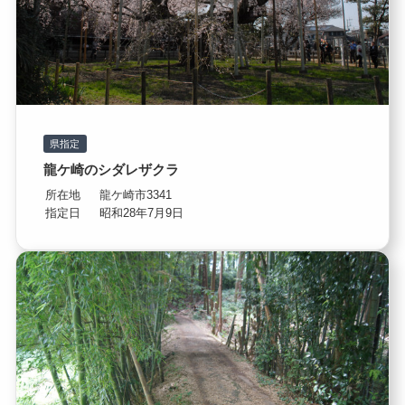
県指定
龍ケ崎のシダレザクラ
所在地
龍ケ崎市3341
指定日
昭和28年7月9日