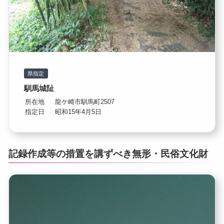
県指定
馴馬城阯
所在地
龍ケ崎市馴馬町2507
指定日
昭和15年4月5日
記録作成等の措置を講ずべき無形・民俗文化財