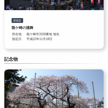
県指定
龍ケ崎の撞舞
所在地
龍ケ崎市3328番地 地先
指定日
平成22年11月18日
記念物