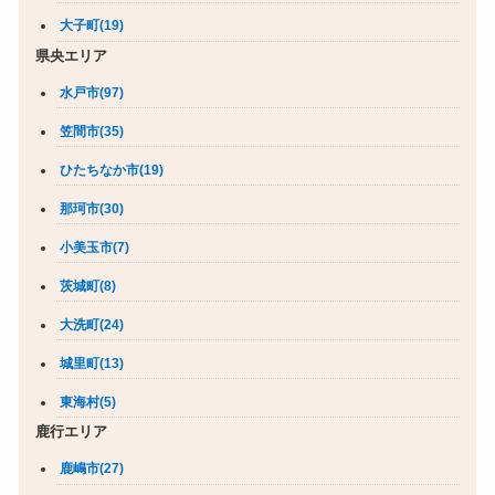
大子町(19)
県央エリア
水戸市(97)
笠間市(35)
ひたちなか市(19)
那珂市(30)
小美玉市(7)
茨城町(8)
大洗町(24)
城里町(13)
東海村(5)
鹿行エリア
鹿嶋市(27)