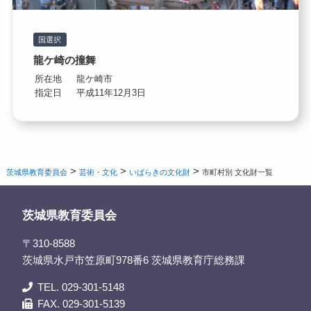
国選択
龍ケ崎の撞舞
所在地
龍ケ崎市
指定日
平成11年12月3日
>
>
>
茨城県教育委員会
芸術・文化
いばらきの文化財
市町村別 文化財一覧
茨城県教育委員会
〒310-8588
茨城県水戸市笠原町978番6 茨城県教育庁総務課
TEL. 029-301-5148
FAX. 029-301-5139