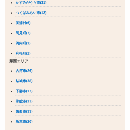
かすみがうら市(31)
つくばみらい市(12)
美浦村(6)
阿見町(3)
河内町(1)
利根町(2)
県西エリア
古河市(26)
結城市(38)
下妻市(13)
常総市(13)
筑西市(33)
坂東市(20)