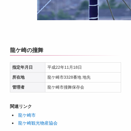
龍ケ崎の撞舞
指定年月日
平成22年11月18日
所在地
龍ケ崎市3328番地 地先
管理者
龍ケ崎市撞舞保存会
関連リンク
龍ケ崎市
龍ケ崎観光物産協会