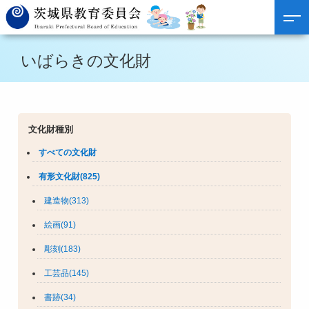
いばらきの文化財
文化財種別
すべての文化財
有形文化財(825)
建造物(313)
絵画(91)
彫刻(183)
工芸品(145)
書跡(34)