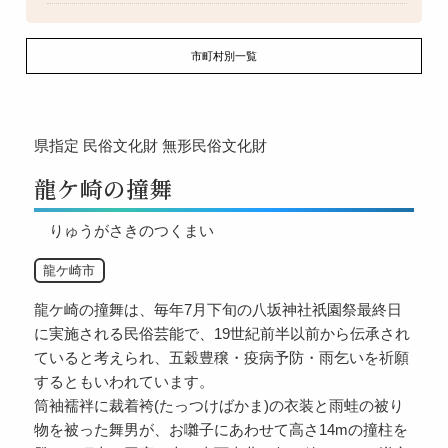
市町村別一覧
県指定
民俗文化財
無形民俗文化財
龍ケ崎の撞舞
りゅうがさきのつくまい
龍ケ崎市
龍ケ崎の撞舞は、毎年7月下旬の八坂神社祇園祭最終日
に実施される民俗芸能で、19世紀前半以前から伝承され
ていると考えられ、五穀豊穣・疫病予防・雨乞いを祈願
するともいわれています。
筒袖襦袢に裁着袴(たっつけばかま)の衣装と雨蛙の被り
物を被った舞男が、お囃子にあわせて高さ14mの撞柱を