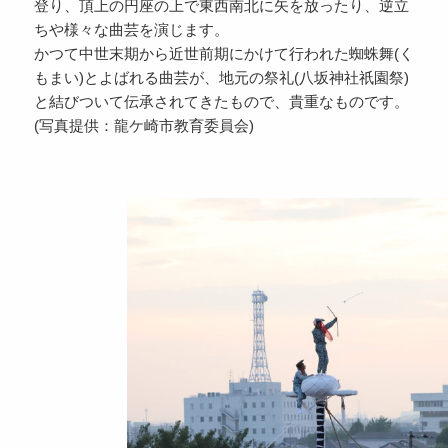
登り、頂上の円座の上で東西南北に矢を放ったり、逆立
ちや様々な曲芸を演じます。
かつて中世末期から近世前期にかけて行われた蜘蛛舞(く
もまい)とよばれる曲芸が、地元の祭礼(八坂神社祇園祭)
と結びついて伝承されてきたもので、貴重なものです。
(写真提供：龍ケ崎市教育委員会)