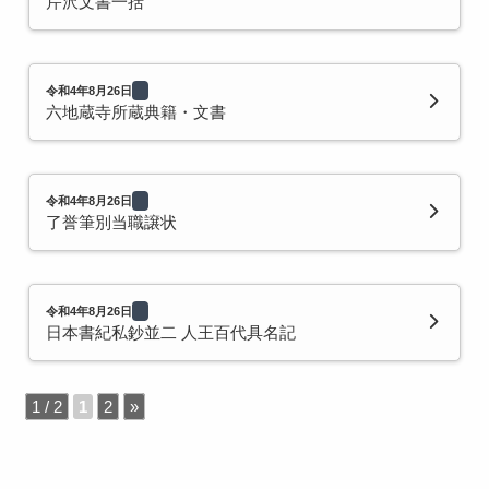
芹沢文書一括
令和4年8月26日
六地蔵寺所蔵典籍・文書
令和4年8月26日
了誉筆別当職譲状
令和4年8月26日
日本書紀私鈔並二 人王百代具名記
1 / 2
1
2
»