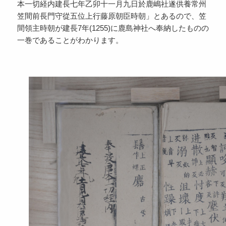
本一切経内建長七年乙卯十一月九日於鹿嶋社遂供養常州
笠間前長門守從五位上行藤原朝臣時朝」とあるので、笠
間領主時朝が建長7年(1255)に鹿島神社へ奉納したものの
一巻であることがわかります。