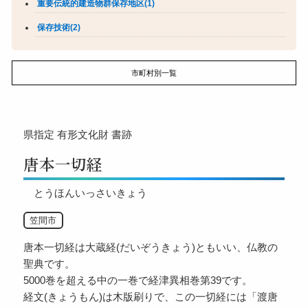
重要伝統的建造物群保存地区(1)
保存技術(2)
市町村別一覧
県指定
有形文化財
書跡
唐本一切経
とうほんいっさいきょう
笠間市
唐本一切経は大蔵経(だいぞうきょう)ともいい、仏教の
聖典です。
5000巻を超える中の一巻で経津異相巻第39です。
経文(きょうもん)は木版刷りで、この一切経には「渡唐