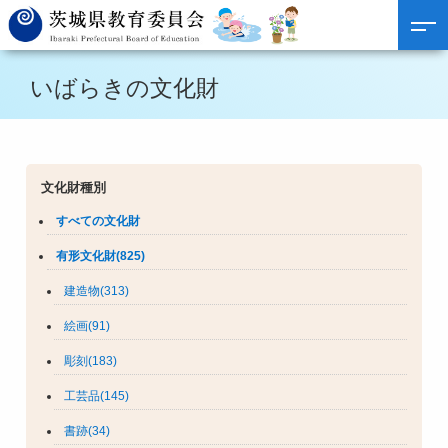
いばらきの文化財
文化財種別
すべての文化財
有形文化財(825)
建造物(313)
絵画(91)
彫刻(183)
工芸品(145)
書跡(34)