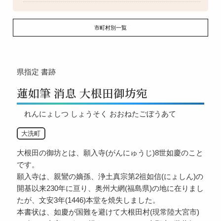
市町村別一覧
県指定
書跡
蓮如筆 消息 大根田御坊宛
れんにょしつ しょうそく おおねたごぼうあて
大洗町
大根田の御坊とは、願入寺(がんにゅうじ)8世如慶のこと
です。
願入寺は、親鸞の嫡孫、浄土真宗第2祖如信(にょしん)の
開基以来230年に亘り、奥州大網(福島県)の地に在りまし
たが、文安3年(1446)本堂を焼失しました。
本書状は、如慶が国難を避けて大根田村(現常陸大宮市)