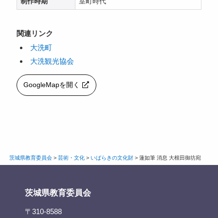
制作時期
室町時代
関連リンク
大洗町
大洗観光協会
GoogleMapを開く
茨城県教育委員会
>
芸術・文化
>
いばらきの文化財
>
蓮如筆 消息 大根田御坊宛
茨城県教育委員会
〒310-8588