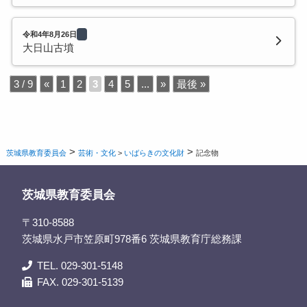
令和4年8月26日
大日山古墳
3 / 9
«
1
2
3
4
5
...
»
最後 »
>
>
茨城県教育委員会
芸術・文化
>
いばらきの文化財
記念物
茨城県教育委員会
〒310-8588
茨城県水戸市笠原町978番6 茨城県教育庁総務課
TEL. 029-301-5148
FAX. 029-301-5139