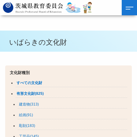
いばらきの文化財
文化財種別
すべての文化財
有形文化財(825)
建造物(313)
絵画(91)
彫刻(183)
工芸品(145)