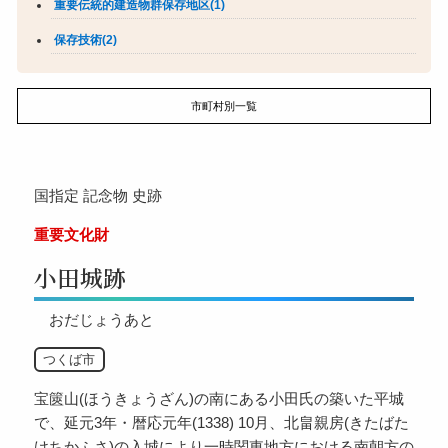
重要伝統的建造物群保存地区(1)
保存技術(2)
市町村別一覧
国指定
記念物
史跡
重要文化財
小田城跡
おだじょうあと
つくば市
宝篋山(ほうきょうざん)の南にある小田氏の築いた平城
で、延元3年・暦応元年(1338) 10月、北畠親房(きたばた
けちかふさ)の入城により一時関東地方における南朝方の