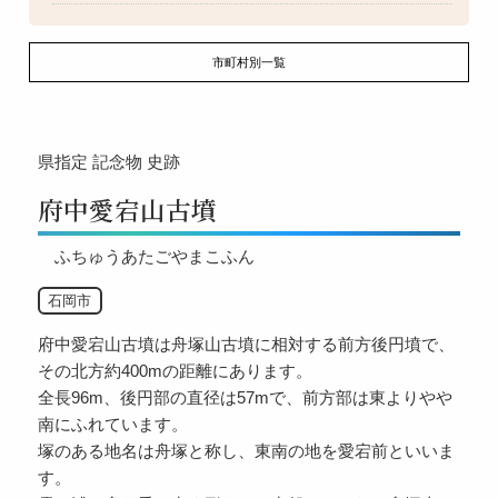
市町村別一覧
県指定
記念物
史跡
府中愛宕山古墳
ふちゅうあたごやまこふん
石岡市
府中愛宕山古墳は舟塚山古墳に相対する前方後円墳で、
その北方約400mの距離にあります。
全長96m、後円部の直径は57mで、前方部は東よりやや
南にふれています。
塚のある地名は舟塚と称し、東南の地を愛宕前といいま
す。