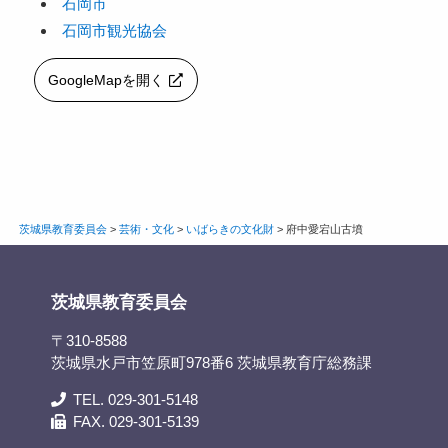
石岡市
石岡市観光協会
GoogleMapを開く
茨城県教育委員会
>
芸術・文化
>
いばらきの文化財
>
府中愛宕山古墳
茨城県教育委員会
〒310-8588
茨城県水戸市笠原町978番6 茨城県教育庁総務課
TEL. 029-301-5148
FAX. 029-301-5139