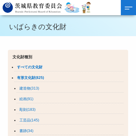
いばらきの文化財
文化財種別
すべての文化財
有形文化財(825)
建造物(313)
絵画(91)
彫刻(183)
工芸品(145)
書跡(34)