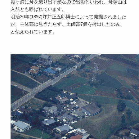
霞ヶ浦に舟を乗り出す形なので出船といわれ、舟塚山は
入船とも呼ばれています。
明治30年(1897)坪井正五郎博士によって発掘されました
が、主体部は見当たらず、土師器7個を検出したのみ、
と伝えられています。