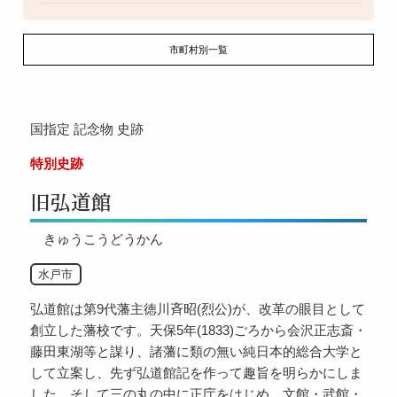
市町村別一覧
国指定
記念物
史跡
特別史跡
旧弘道館
きゅうこうどうかん
水戸市
弘道館は第9代藩主徳川斉昭(烈公)が、改革の眼目として
創立した藩校です。天保5年(1833)ごろから会沢正志斎・
藤田東湖等と謀り、諸藩に類の無い純日本的総合大学と
して立案し、先ず弘道館記を作って趣旨を明らかにしま
した。そして三の丸の中に正庁をはじめ、文館・武館・