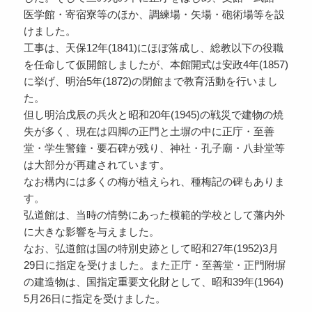
医学館・寄宿寮等のほか、調練場・矢場・砲術場等を設
けました。
工事は、天保12年(1841)にほぼ落成し、総教以下の役職
を任命して仮開館しましたが、本館開式は安政4年(1857)
に挙げ、明治5年(1872)の閉館まで教育活動を行いまし
た。
但し明治戊辰の兵火と昭和20年(1945)の戦災で建物の焼
失が多く、現在は四脚の正門と土塀の中に正庁・至善
堂・学生警鐘・要石碑が残り、神社・孔子廟・八卦堂等
は大部分が再建されています。
なお構内には多くの梅が植えられ、種梅記の碑もありま
す。
弘道館は、当時の情勢にあった模範的学校として藩内外
に大きな影響を与えました。
なお、弘道館は国の特別史跡として昭和27年(1952)3月
29日に指定を受けました。また正庁・至善堂・正門附塀
の建造物は、国指定重要文化財として、昭和39年(1964)
5月26日に指定を受けました。