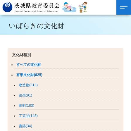
いばらきの文化財
文化財種別
すべての文化財
有形文化財(825)
建造物(313)
絵画(91)
彫刻(183)
工芸品(145)
書跡(34)