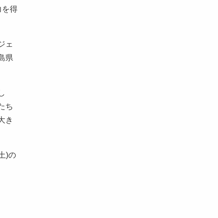
力を得
ジェ
島県
し
たち
大き
土)の