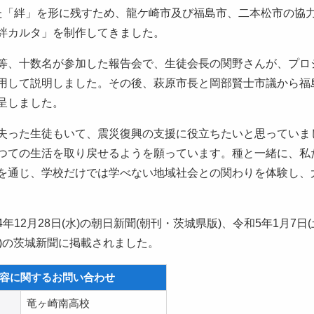
た「絆」を形に残すため、龍ケ崎市及び福島市、二本松市の協
絆カルタ」を制作してきました。
等、十数名が参加した報告会で、生徒会長の関野さんが、プロ
用して説明しました。その後、萩原市長と岡部賢士市議から福
呈しました。
失った生徒もいて、震災復興の支援に役立ちたいと思っていま
つての生活を取り戻せるようを願っています。種と一緒に、私
を通じ、学校だけでは学べない地域社会との関わりを体験し、
2月28日(水)の朝日新聞(朝刊・茨城県版)、令和5年1月7日(
日)の茨城新聞に掲載されました。
容に関するお問い合わせ
竜ヶ崎南高校