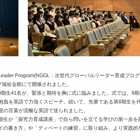
obal Leader Program(NGGL：次世代グローバルリーダー育成プロ
グ福祉会館にて開催されました。
9期生41名が、緊張と期待を胸に式に臨みました。式では、9期
の抱負を英語で力強くスピーチ。続いて、先輩である第8期生を
歓迎の言葉が流暢な英語で送られました。
期生が「探究力育成講座」で自ら問いを立てる学びの第一歩を
イの書き方」や「ディベートの練習」に取り組み、より実践的