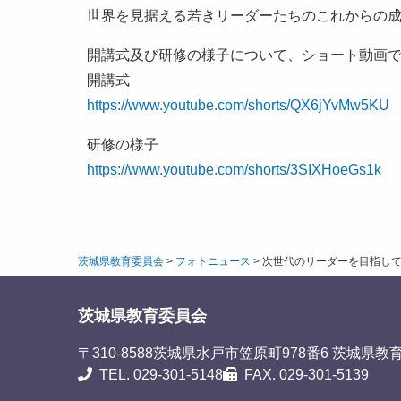
世界を見据える若きリーダーたちのこれからの
開講式及び研修の様子について、ショート動画
開講式
https://www.youtube.com/shorts/QX6jYvMw5KU
研修の様子
https://www.youtube.com/shorts/3SIXHoeGs1k
茨城県教育委員会
>
フォトニュース
>
次世代のリーダーを目指して
茨城県教育委員会
〒310-8588
茨城県水戸市笠原町978番6 茨城県教
TEL. 029-301-5148
FAX. 029-301-5139