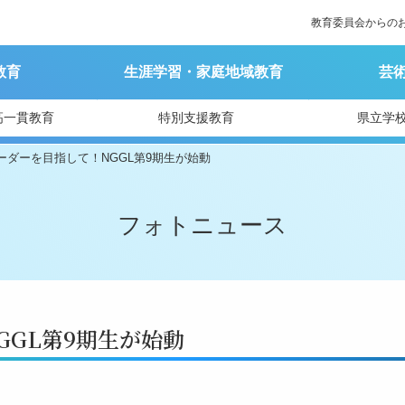
教育委員会からの
教育
生涯学習・家庭地域教育
芸
高一貫教育
特別支援教育
県立学
ーダーを目指して！NGGL第9期生が始動
フォトニュース
GGL第9期生が始動