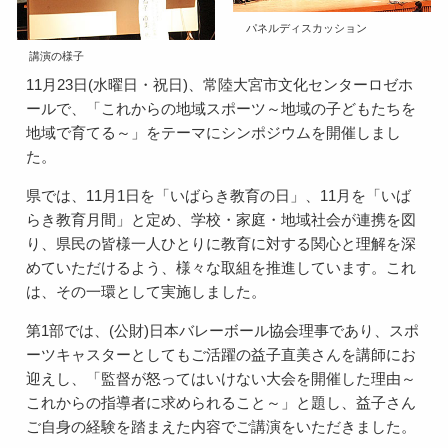
パネルディスカッション
講演の様子
11月23日(水曜日・祝日)、常陸大宮市文化センターロゼホ
ールで、「これからの地域スポーツ～地域の子どもたちを
地域で育てる～」をテーマにシンポジウムを開催しまし
た。
県では、11月1日を「いばらき教育の日」、11月を「いば
らき教育月間」と定め、学校・家庭・地域社会が連携を図
り、県民の皆様一人ひとりに教育に対する関心と理解を深
めていただけるよう、様々な取組を推進しています。これ
は、その一環として実施しました。
第1部では、(公財)日本バレーボール協会理事であり、スポ
ーツキャスターとしてもご活躍の益子直美さんを講師にお
迎えし、「監督が怒ってはいけない大会を開催した理由～
これからの指導者に求められること～」と題し、益子さん
ご自身の経験を踏まえた内容でご講演をいただきました。