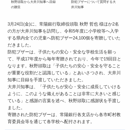
秋野頭取から大井川知事へ目録
防犯ブザーについて質問する大
の贈呈
井川知事
3月24日(金)に、常陽銀行取締役頭取 秋野 哲也 様ほか2名
の方が大井川知事を訪問し、令和5年度に小学校等へ入学
する県内全ての児童へ防犯ブザー24,100個を寄贈していた
だきました。
防犯ブザーは、子供たちの安心・安全な学校生活を願っ
て、平成17年度から毎年寄贈されており、今年で19回目と
なります。秋野頭取は「子供たちの安心・安全を守ること
が重要な役割だと認識している」とあいさつされ、大井川
知事に目録を手渡していただきました。
大井川知事は、「子供たちが安心・安全に成長していける
ように、このような備えがあることは非常に大きいと感じ
ている」と感謝の言葉を述べ、秋野頭取に感謝状を手渡し
ました。
寄贈された防犯ブザーは、常陽銀行各支店から各市町村教
育委員会等を通じて各学校へ配付されます。