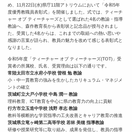
め、11月22日(水)県庁11階アトリウムにおいて「令和5年
度優秀教職員表彰式」を開催しました。式では、ティーチ
ャー オブ ティーチャーズとして選ばれた4名の教諭・指導
教諭へ、森作教育長から表彰状と記念品が授与されまし
た。受賞した4名からは、これまでの取組への熱い思いや
感謝の言葉が語られ、教員の魅力を改めて感じる表彰式と
なりました。
令和5年度「ティーチャー オブ ティーチャーズ(TOT)」受
賞者の所属校、氏名、受賞理由は以下の通りです。
常陸太田市立水府小学校 曽根 勉 教諭
小・中一貫教育の強みを生かしたカリキュラム・マネジメ
ントの確立
茨城町立大戸小学校 中島 潤一 教諭
理科教育、ICT教育を中心に県の教育力の向上に貢献
行方市立玉造中学校 浅野 孝志 教諭
教科等横断的な学習指導の工夫改善とキャリア教育の推進
茨城県立竜ヶ崎第二高等学校 若林 美穂 指導教諭
研修や授業研究等に取り組み、成果を発信し、教員の指導