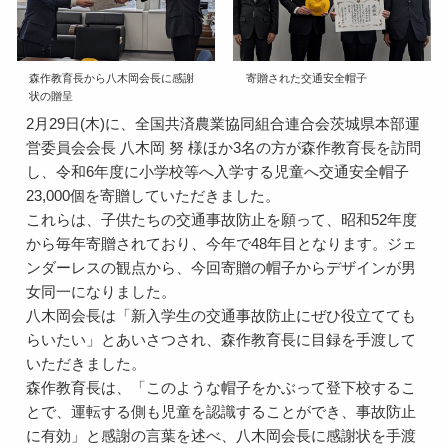
森作教育長から八木岡会長に感謝
寄贈された交通安全帽子
状の贈呈
2月29日(木)に、全国共済農業協同組合連合会茨城県本部運
営委員会会長 八木岡 努 様ほか3名の方が森作教育長を訪問
し、令和6年度に小学校等へ入学する児童へ交通安全帽子
23,000個を寄贈していただきました。
これらは、子供たちの交通事故防止を願って、昭和52年度
から毎年寄贈されており、今年で48年目となります。ジェ
ンダーレスの観点から、今回寄贈の帽子からデザインが男
女同一になりました。
八木岡会長は「新入学生の交通事故防止にぜひ役立てても
らいたい」とあいさつされ、森作教育長に目録を手渡して
いただきました。
森作教育長は、「このような帽子をかぶって登下校するこ
とで、運転する側も児童を認識することができ、事故防止
に有効」と感謝の言葉を述べ、八木岡会長に感謝状を手渡