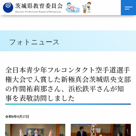
フォトニュース
全日本青少年フルコンタクト空手道選手
権大会で入賞した新極真会茨城県央支部
の作間祐莉那さん、浜松鉄平さんが知
事を表敬訪問しました
令和6年4月17日