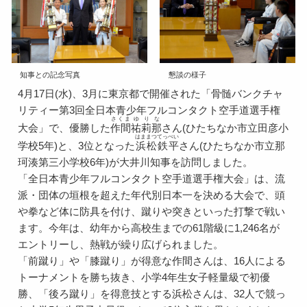
知事との記念写真
懇談の様子
4月17日(水)、3月に東京都で開催された「骨髄バンクチャ
リティー第3回全日本青少年フルコンタクト空手道選手権
さくま
ゆりな
大会」で、優勝した
作間
祐莉那
さん(ひたちなか市立田彦小
はままつ
てっぺい
学校5年)と、3位となった
浜松
鉄平
さん(ひたちなか市立那
珂湊第三小学校6年)が大井川知事を訪問しました。
「全日本青少年フルコンタクト空手道選手権大会」は、流
派・団体の垣根を超えた年代別日本一を決める大会で、頭
や拳など体に防具を付け、蹴りや突きといった打撃で戦い
ます。今年は、幼年から高校生までの61階級に1,246名が
エントリーし、熱戦が繰り広げられました。
「前蹴り」や「膝蹴り」が得意な作間さんは、16人による
トーナメントを勝ち抜き、小学4年生女子軽量級で初優
勝、「後ろ蹴り」を得意技とする浜松さんは、32人で競っ