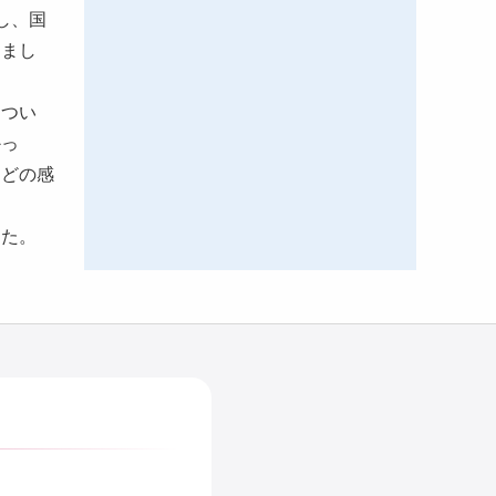
し、国
きまし
につい
かっ
などの感
した。