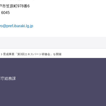
水戸市笠原町978番6
・6045
o@pref.ibaraki.lg.jp
ト育成事業「第3回エキスパート研修会」を開催
育庁総務課