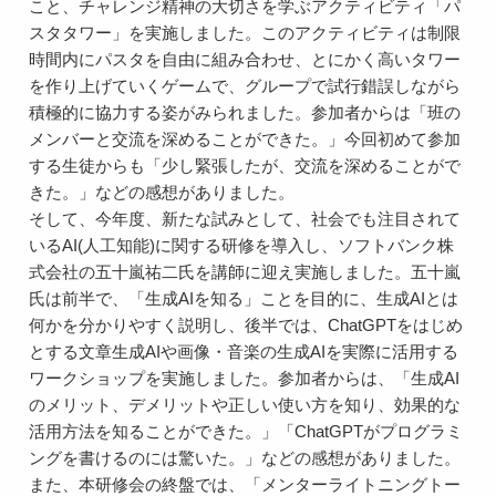
こと、チャレンジ精神の大切さを学ぶアクティビティ「パ
スタタワー」を実施しました。このアクティビティは制限
時間内にパスタを自由に組み合わせ、とにかく高いタワー
を作り上げていくゲームで、グループで試行錯誤しながら
積極的に協力する姿がみられました。参加者からは「班の
メンバーと交流を深めることができた。」今回初めて参加
する生徒からも「少し緊張したが、交流を深めることがで
きた。」などの感想がありました。
そして、今年度、新たな試みとして、社会でも注目されて
いるAI(人工知能)に関する研修を導入し、ソフトバンク株
式会社の五十嵐祐二氏を講師に迎え実施しました。五十嵐
氏は前半で、「生成AIを知る」ことを目的に、生成AIとは
何かを分かりやすく説明し、後半では、ChatGPTをはじめ
とする文章生成AIや画像・音楽の生成AIを実際に活用する
ワークショップを実施しました。参加者からは、「生成AI
のメリット、デメリットや正しい使い方を知り、効果的な
活用方法を知ることができた。」「ChatGPTがプログラミ
ングを書けるのには驚いた。」などの感想がありました。
また、本研修会の終盤では、「メンターライトニングトー