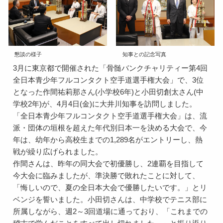
懇談の様子
知事との記念写真
3月に東京都で開催された「骨髄バンクチャリティー第4回
全日本青少年フルコンタクト空手道選手権大会」で、3位
となった作間祐莉那さん(小学校6年)と小田切創太さん(中
学校2年)が、4月4日(金)に大井川知事を訪問しました。
「全日本青少年フルコンタクト空手道選手権大会」は、流
派・団体の垣根を超えた年代別日本一を決める大会で、今
年は、幼年から高校生までの1,289名がエントリーし、熱
戦が繰り広げられました。
作間さんは、昨年の同大会で初優勝し、2連覇を目指して
今大会に臨みましたが、準決勝で敗れたことに対して、
「悔しいので、夏の全日本大会で優勝したいです。」とリ
ベンジを誓いました。小田切さんは、中学校でテニス部に
所属しながら、週2～3回道場に通っており、「これまでの