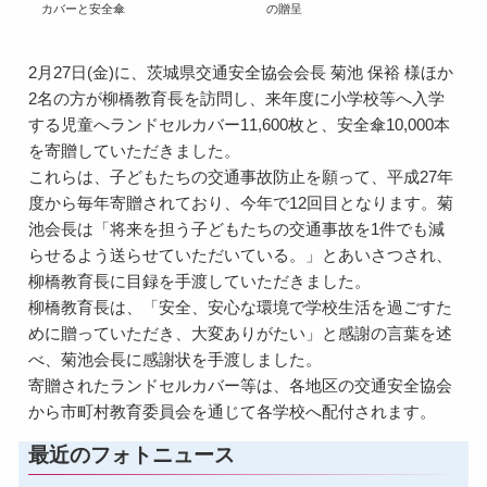
カバーと安全傘
の贈呈
2月27日(金)に、茨城県交通安全協会会長 菊池 保裕 様ほか
2名の方が柳橋教育長を訪問し、来年度に小学校等へ入学
する児童へランドセルカバー11,600枚と、安全傘10,000本
を寄贈していただきました。
これらは、子どもたちの交通事故防止を願って、平成27年
度から毎年寄贈されており、今年で12回目となります。菊
池会長は「将来を担う子どもたちの交通事故を1件でも減
らせるよう送らせていただいている。」とあいさつされ、
柳橋教育長に目録を手渡していただきました。
柳橋教育長は、「安全、安心な環境で学校生活を過ごすた
めに贈っていただき、大変ありがたい」と感謝の言葉を述
べ、菊池会長に感謝状を手渡しました。
寄贈されたランドセルカバー等は、各地区の交通安全協会
から市町村教育委員会を通じて各学校へ配付されます。
最近のフォトニュース