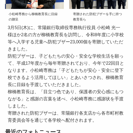
小松崎専務から柳橋教育長に目録
寄贈された防犯ブザーを手に持つ
の贈呈
教育長ら
3月5日(木)に、常陽銀行取締役専務執行役員 小松崎 光一
様ほか2名の方が柳橋教育長を訪問し、令和8年度に小学校
等へ入学する児童へ防犯ブザー23,000個を寄贈していただ
きました。
防犯ブザーは、子どもたちの安心・安全な学校生活を願っ
て、平成17年度から毎年寄贈されており、今年で22回目と
なります。小松崎専務は「子どもたちが安心・安全に登下
校できるよう活用してほしい」とあいさつされ、柳橋教育
長に目録を手渡していただきました。
柳橋教育長は、「目立つ色であり、保護者の安心感にもつ
ながる」と感謝の言葉を述べ、小松崎専務に感謝状を手渡
しました。
寄贈された防犯ブザーは、常陽銀行各支店から各市町村教
育委員会等を通じて各学校へ配付されます。
最近のフォトニュース