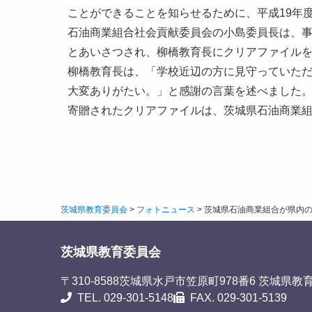
ことができることを知らせるために、平成19年
石油商業組合社会貢献委員会の小島委員長は、
とあいさつされ、柳橋教育長にクリアファイル
柳橋教育長は、「学校近辺の方に見守っていた
大変ありがたい。」と感謝の言葉を述べました
寄贈されたクリアファイルは、茨城県石油商業
茨城県教育委員会
>
フォトニュース
>
茨城県石油商業組合が県内
茨城県教育委員会
〒310-8588
茨城県水戸市笠原町978番6 茨城県教
TEL. 029-301-5148
FAX. 029-301-5139