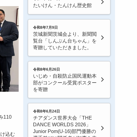
たいけん・たんけん歴史館
令和8年7月9日
茨城新聞茨城会より、新聞閲
覧台「しんぶん台ちゃん」を
寄贈していただきました。
令和8年6月26日
いじめ・自殺防止国民運動本
部がコンクール受賞ポスター
を寄贈
令和8年6月24日
110
チアダンス世界大会「THE
DANCE WORLDS 2026」
Junior Pom(U-16)部門優勝の
駆け込む