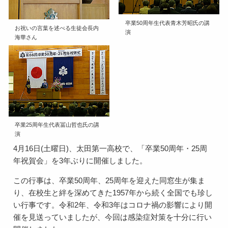
卒業50周年生代表青木芳昭氏の講
お祝いの言葉を述べる生徒会長内
演
海華さん
卒業25周年生代表冨山哲也氏の講
演
4月16日(土曜日)、太田第一高校で、「卒業50周年・25周
年祝賀会」を3年ぶりに開催しました。
この行事は、卒業50周年、25周年を迎えた同窓生が集ま
り、在校生と絆を深めてきた1957年から続く全国でも珍し
い行事です。令和2年、令和3年はコロナ禍の影響により開
催を見送っていましたが、今回は感染症対策を十分に行い