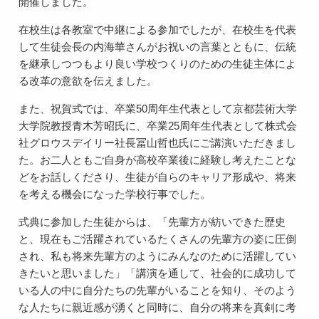
開催しました。
在校生は各教室で中継による参加でしたが、在校生を代表
して生徒会長の内海華さんがお祝いの言葉とともに、伝統
を継承しつつもより良い学校つくりのための生徒主体によ
る改革の意欲を伝えました。
また、祝賀式では、卒業50周年生代表として京都芸術大学
大学院教授青木芳昭氏に、卒業25周年生代表として株式会
社グロウスデイリー社長冨山哲也氏にご講演いただきまし
た。お二人ともご自身が高校卒業後に経験し考えたことな
どをお話しくださり、生徒が自らのキャリア形成や、将来
を考える機会になった学校行事でした。
式典に参加した生徒からは、「先輩方が紡いできた歴史
と、現在もご活躍されているたくさんの先輩方の姿に圧倒
され、私も将来先輩方のようにみんなのために活躍してい
きたいと思いました」「講演を通して、社会的に成功して
いる人の中に自分たちの先輩がいることを知り、そのよう
な人たちに親近感が湧くと同時に、自分の将来を真剣に考