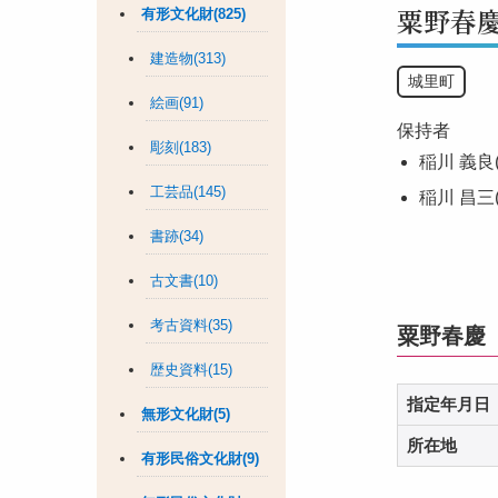
粟野春
有形文化財(825)
建造物(313)
城里町
絵画(91)
保持者
彫刻(183)
稲川 義良(
工芸品(145)
稲川 昌三(
書跡(34)
古文書(10)
考古資料(35)
粟野春慶
歴史資料(15)
指定年月日
無形文化財(5)
所在地
有形民俗文化財(9)