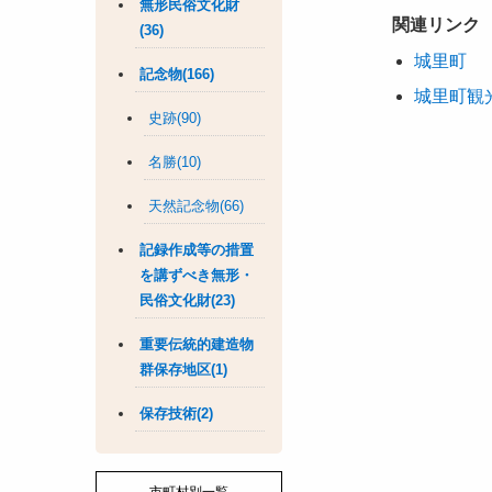
無形民俗文化財
関連リンク
(36)
城里町
記念物(166)
城里町観
史跡(90)
名勝(10)
天然記念物(66)
記録作成等の措置
を講ずべき無形・
民俗文化財(23)
重要伝統的建造物
群保存地区(1)
保存技術(2)