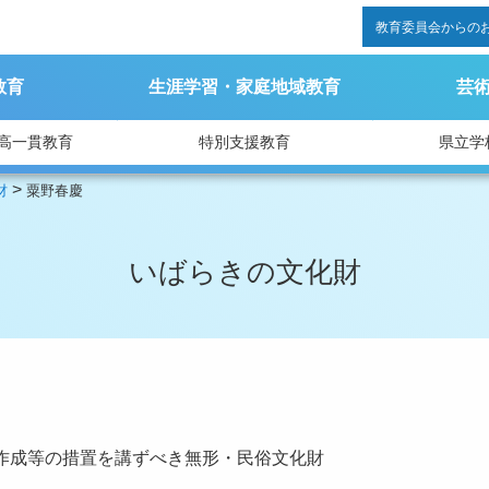
教育委員会からの
教育
生涯学習・家庭地域教育
芸
高一貫教育
特別支援教育
県立学
>
財
粟野春慶
いばらきの文化財
作成等の措置を講ずべき無形・民俗文化財