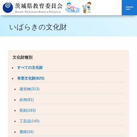
いばらきの文化財
文化財種別
すべての文化財
有形文化財(825)
建造物(313)
絵画(91)
彫刻(183)
工芸品(145)
書跡(34)