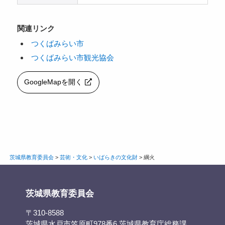
関連リンク
つくばみらい市
つくばみらい市観光協会
GoogleMapを開く
茨城県教育委員会
>
芸術・文化
>
いばらきの文化財
>
綱火
茨城県教育委員会
〒310-8588
茨城県水戸市笠原町978番6 茨城県教育庁総務課