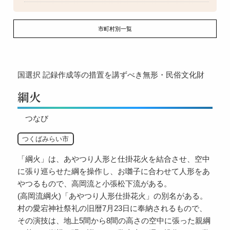
市町村別一覧
国選択
記録作成等の措置を講ずべき無形・民俗文化財
綱火
つなび
つくばみらい市
「綱火」は、あやつり人形と仕掛花火を結合させ、空中
に張り巡らせた綱を操作し、お囃子に合わせて人形をあ
やつるもので、高岡流と小張松下流がある。
(高岡流綱火)「あやつり人形仕掛花火」の別名がある。
村の愛宕神社祭礼の旧暦7月23日に奉納されるもので、
その演技は、地上5間から8間の高さの空中に張った親綱