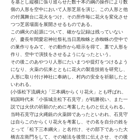
を基とし縦横に張り巡らせた数十本の綱の操作により数
個の人形を空中において人形芝居を演じ、この人形と他
の付属舞台に花火をつけ、その所作毎に花火を変化させ
つつ芝居場面を展開させるものである。
この綱火の起源について、確かな記録は残っていない
が、慶長年間愛宕神社祭礼当日黒蜘蛛と赤蜘蛛の空中で
の巣作りをみて、その動作から暗示を得て、藁で人形を
作り、空中で演技をさせるようになったという。
その後このあやつり人形にたいまつや提灯をつけるよう
になり、火薬の伝来とともに花火の製造技術を研究し、
人形に取り付け神社に奉納し、村内の安全を祈願したと
いわれる。
(小張松下流綱火)「三本綱からくり花火」とも呼ばれ、
戦国時代末「小張城主松下石見守」が戦勝祝い、また一
説では火伏の祈願のために考案したものと伝えられる。
当時石見守は火縄銃の火薬師であったといわれ、石見守
は自らこのからくり花火を考案し、その名を自分の姓を
とって「松下三本綱火」と名付け、その部下であった大
橋吉左衛門をして、その秘法を後世に伝えさせ、その後