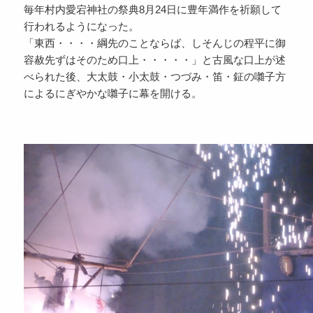
毎年村内愛宕神社の祭典8月24日に豊年満作を祈願して
行われるようになった。
「東西・・・・綱先のことならば、しそんじの程平に御
容赦先ずはそのため口上・・・・・」と古風な口上が述
べられた後、大太鼓・小太鼓・つづみ・笛・鉦の囃子方
によるにぎやかな囃子に幕を開ける。