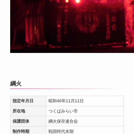
綱火
指定年月日
昭和46年11月11日
所在地
つくばみらい市
保護団体
綱火保存連合会
制作時期
戦国時代末期