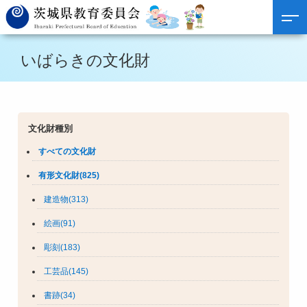
いばらきの文化財
文化財種別
すべての文化財
有形文化財(825)
建造物(313)
絵画(91)
彫刻(183)
工芸品(145)
書跡(34)