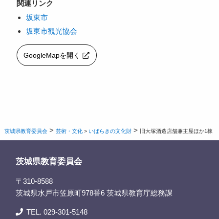
関連リンク
坂東市
坂東市観光協会
GoogleMapを開く
>
>
茨城県教育委員会
芸術・文化
>
いばらきの文化財
旧大塚酒造店舗兼主屋ほか1棟
茨城県教育委員会
〒310-8588
茨城県水戸市笠原町978番6 茨城県教育庁総務課
TEL. 029-301-5148