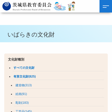
いばらきの文化財
文化財種別
すべての文化財
有形文化財(825)
建造物(313)
絵画(91)
彫刻(183)
工芸品(145)