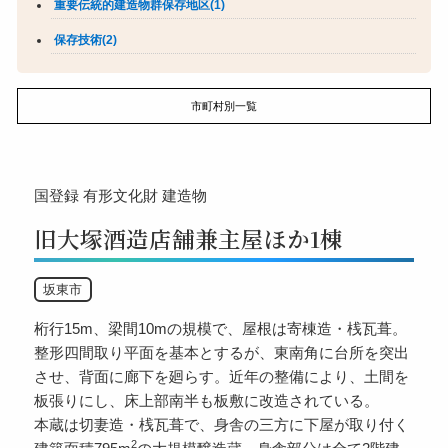
重要伝統的建造物群保存地区(1)
保存技術(2)
市町村別一覧
国登録
有形文化財
建造物
旧大塚酒造店舗兼主屋ほか1棟
坂東市
桁行15m、梁間10mの規模で、屋根は寄棟造・桟瓦葺。
整形四間取り平面を基本とするが、東南角に台所を突出
させ、背面に廊下を廻らす。近年の整備により、土間を
板張りにし、床上部南半も板敷に改造されている。
本蔵は切妻造・桟瓦葺で、身舎の三方に下屋が取り付く
2