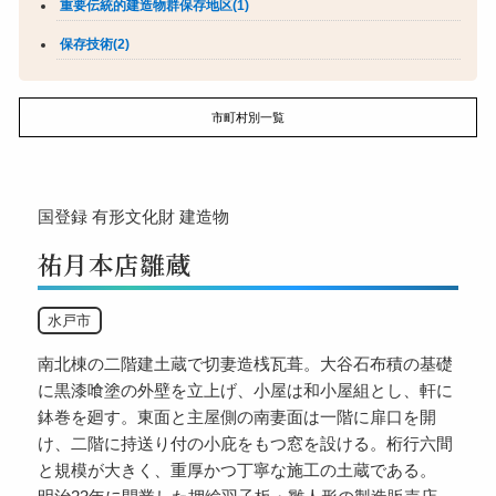
重要伝統的建造物群保存地区(1)
保存技術(2)
市町村別一覧
国登録
有形文化財
建造物
祐月本店雛蔵
水戸市
南北棟の二階建土蔵で切妻造桟瓦葺。大谷石布積の基礎
に黒漆喰塗の外壁を立上げ、小屋は和小屋組とし、軒に
鉢巻を廻す。東面と主屋側の南妻面は一階に扉口を開
け、二階に持送り付の小庇をもつ窓を設ける。桁行六間
と規模が大きく、重厚かつ丁寧な施工の土蔵である。