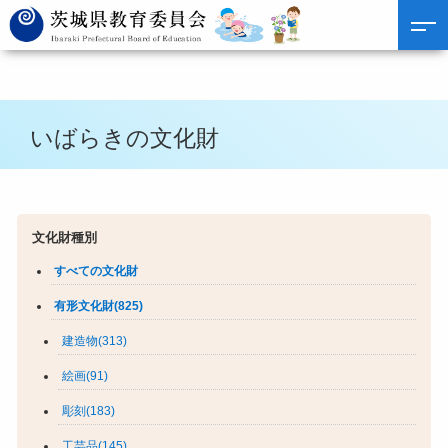
いばらきの文化財
文化財種別
すべての文化財
有形文化財(825)
建造物(313)
絵画(91)
彫刻(183)
工芸品(145)