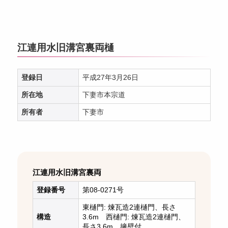
江連用水旧溝宮裏両樋
登録日
平成27年3月26日
所在地
下妻市本宗道
所有者
下妻市
江連用水旧溝宮裏両
登録番号
第08-0271号
東樋門: 煉瓦造2連樋門、長さ
構造
3.6m 西樋門: 煉瓦造2連樋門、
長さ3.6m、擁壁付