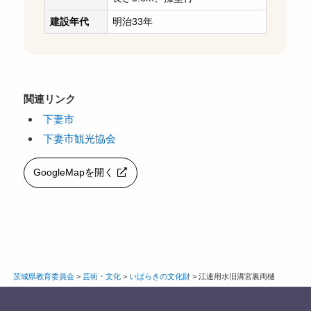
建設年代
明治33年
関連リンク
下妻市
下妻市観光協会
GoogleMapを開く
茨城県教育委員会
>
芸術・文化
>
いばらきの文化財
>
江連用水旧溝宮裏両樋