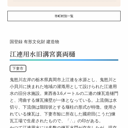
市町村別一覧
国登録
有形文化財
建造物
江連用水旧溝宮裏両樋
下妻市
鬼怒川左岸の栃木県真岡市上江連を水源とし、鬼怒川と
小貝川に挟まれた地域の灌漑用として設けられた江連用
水の旧分水施設。東西各3.6メートルの二連の煉瓦造樋門
と、湾曲する煉瓦擁壁が一体となっている。上流側は水
切り、下流側は階段状とする堰柱の形式が特徴。使用さ
れている煉瓦は、下妻市鯨に所在した國府田(こうだ)煉
瓦工場で生産されたもので、「∴」の印がある。
かつて江連用水には多数の煉瓦水門が存在したが、現存