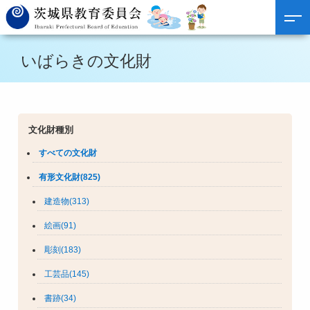
いばらきの文化財
文化財種別
すべての文化財
有形文化財(825)
建造物(313)
絵画(91)
彫刻(183)
工芸品(145)
書跡(34)