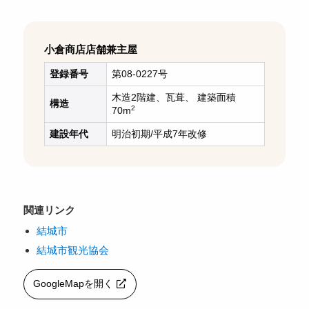
小倉商店店舗兼主屋
登録番号
第08-0227号
木造2階建、瓦葺、 建築面積
構造
2
70m
建設年代
明治初期/平成7年改修
関連リンク
結城市
結城市観光協会
GoogleMapを開く