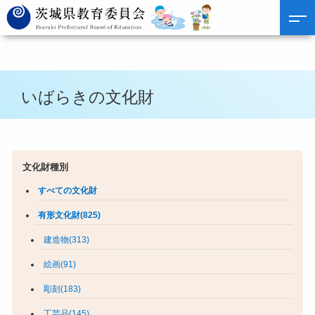
いばらきの文化財
文化財種別
すべての文化財
有形文化財(825)
建造物(313)
絵画(91)
彫刻(183)
工芸品(145)