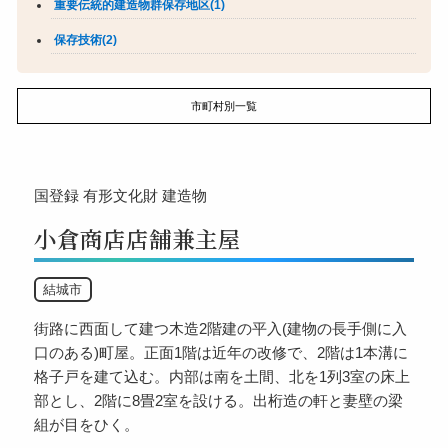
重要伝統的建造物群保存地区(1)
保存技術(2)
市町村別一覧
国登録
有形文化財
建造物
小倉商店店舗兼主屋
結城市
街路に西面して建つ木造2階建の平入(建物の長手側に入
口のある)町屋。正面1階は近年の改修で、2階は1本溝に
格子戸を建て込む。内部は南を土間、北を1列3室の床上
部とし、2階に8畳2室を設ける。出桁造の軒と妻壁の梁
組が目をひく。