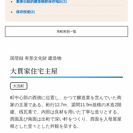
重要伝統的建造物群保存地区(1)
保存技術(2)
市町村別一覧
国登録
有形文化財
建造物
大貫家住宅主屋
大洗町
町中心部の西側に位置し、かつて醸造業を営んでいた商
家の主屋である。桁行12.7m、梁間11.9m規模の木造2階
建、桟瓦葺で、内部は良材を用いた丁寧な造りとする。
西面及び南面は出桁で深い軒をつくり、西面を入母屋屋
根とした堂々とした外観を呈する。