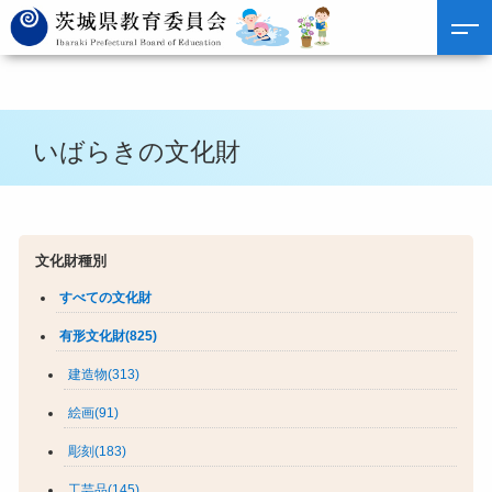
いばらきの文化財
文化財種別
すべての文化財
有形文化財(825)
建造物(313)
絵画(91)
彫刻(183)
工芸品(145)