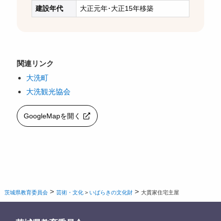
建設年代
大正元年･大正15年移築
関連リンク
大洗町
大洗観光協会
GoogleMapを開く
>
>
茨城県教育委員会
芸術・文化
>
いばらきの文化財
大貫家住宅主屋