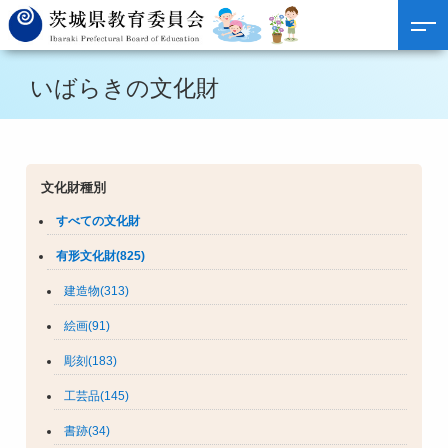
いばらきの文化財
文化財種別
すべての文化財
有形文化財(825)
建造物(313)
絵画(91)
彫刻(183)
工芸品(145)
書跡(34)