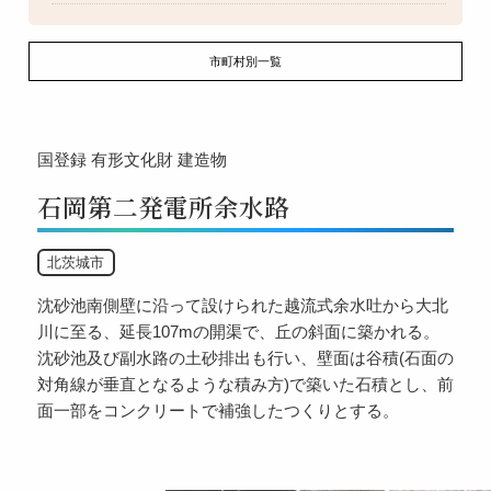
市町村別一覧
国登録
有形文化財
建造物
石岡第二発電所余水路
北茨城市
沈砂池南側壁に沿って設けられた越流式余水吐から大北
川に至る、延長107mの開渠で、丘の斜面に築かれる。
沈砂池及び副水路の土砂排出も行い、壁面は谷積(石面の
対角線が垂直となるような積み方)で築いた石積とし、前
面一部をコンクリートで補強したつくりとする。