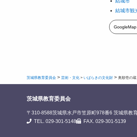
結城市
結城市観
GoogleM
>
>
茨城県教育委員会
芸術・文化
>
いばらきの文化財
奥順壱の蔵
茨城県教育委員会
〒310-8588
茨城県水戸市笠原町978番6 茨城県教
TEL. 029-301-5148
FAX. 029-301-5139