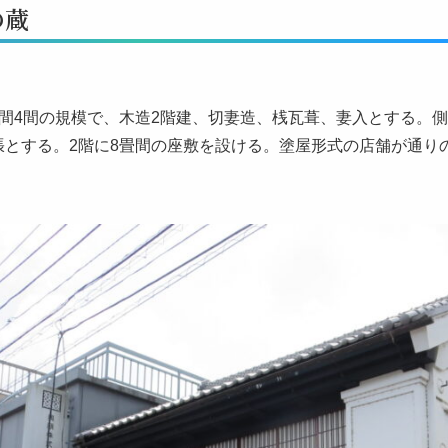
の蔵
梁間4間の規模で、木造2階建、切妻造、桟瓦葺、妻入とする。
張とする。2階に8畳間の座敷を設ける。塗屋形式の店舗が通り