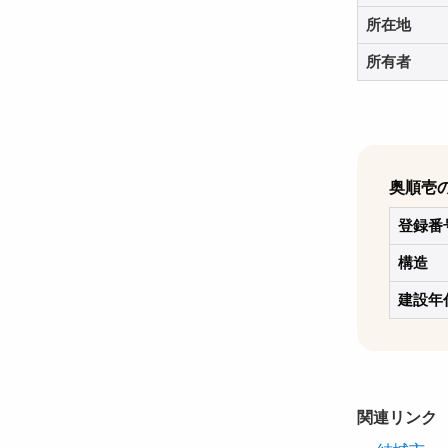
所在地
所有者
奥順壱
登録番
構造
建設年
関連リンク