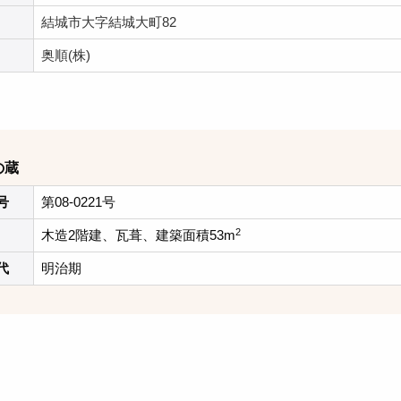
結城市大字結城大町82
奥順(株)
の蔵
号
第08-0221号
2
木造2階建、瓦葺、建築面積53m
代
明治期