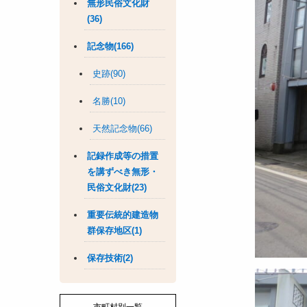
無形民俗文化財
(36)
記念物(166)
史跡(90)
名勝(10)
天然記念物(66)
記録作成等の措置
を講ずべき無形・
民俗文化財(23)
重要伝統的建造物
群保存地区(1)
保存技術(2)