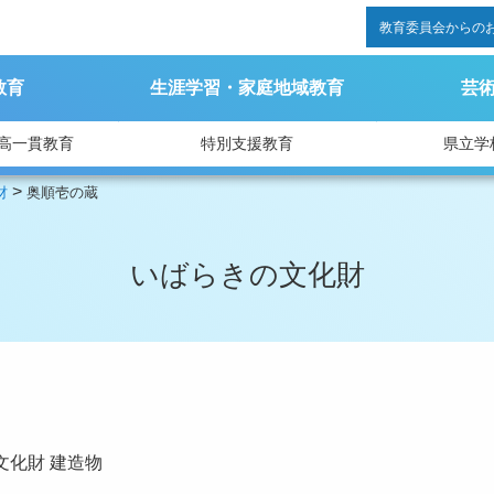
教育委員会からの
教育
生涯学習・家庭地域教育
芸
高一貫教育
特別支援教育
県立学
>
財
奥順壱の蔵
いばらきの文化財
文化財
建造物