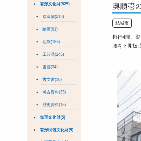
奥順壱
有形文化財(825)
建造物(313)
結城市
絵画(91)
桁行4間、
彫刻(183)
腰を下見板
工芸品(145)
書跡(34)
古文書(10)
考古資料(35)
歴史資料(15)
無形文化財(5)
有形民俗文化財(9)