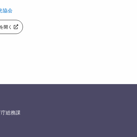
光協会
apを開く
育庁総務課