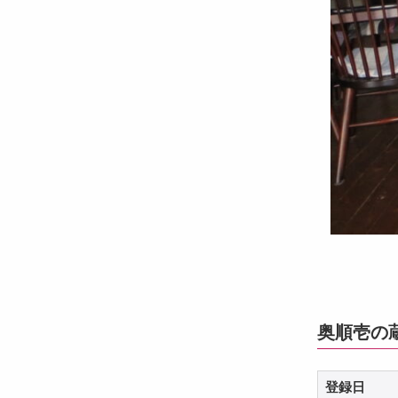
奥順壱の
登録日