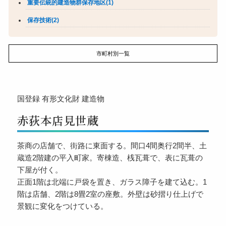
重要伝統的建造物群保存地区(1)
保存技術(2)
市町村別一覧
国登録
有形文化財
建造物
赤荻本店見世蔵
茶商の店舗で、街路に東面する。間口4間奥行2間半、土
蔵造2階建の平入町家。寄棟造、桟瓦葺で、表に瓦葺の
下屋が付く。
正面1階は北端に戸袋を置き、ガラス障子を建て込む。1
階は店舗、2階は8畳2室の座敷。外壁は砂摺り仕上げで
景観に変化をつけている。