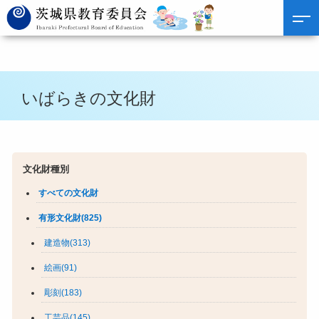
いばらきの文化財
文化財種別
すべての文化財
有形文化財(825)
建造物(313)
絵画(91)
彫刻(183)
工芸品(145)