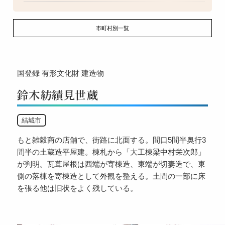
市町村別一覧
国登録
有形文化財
建造物
鈴木紡績見世蔵
結城市
もと雑穀商の店舗で、街路に北面する。間口5間半奥行3
間半の土蔵造平屋建。棟札から「大工棟梁中村栄次郎」
が判明。瓦葺屋根は西端が寄棟造、東端が切妻造で、東
側の落棟を寄棟造として外観を整える。土間の一部に床
を張る他は旧状をよく残している。