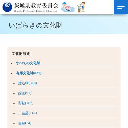
いばらきの文化財
文化財種別
すべての文化財
有形文化財(825)
建造物(313)
絵画(91)
彫刻(183)
工芸品(145)
書跡(34)