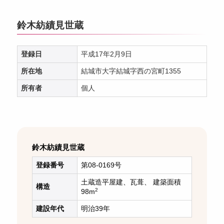
鈴木紡績見世蔵
登録日
平成17年2月9日
所在地
結城市大字結城字西の宮町1355
所有者
個人
鈴木紡績見世蔵
登録番号
第08-0169号
土蔵造平屋建、瓦葺、 建築面積
構造
2
98m
建設年代
明治39年