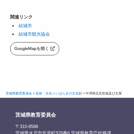
関連リンク
結城市
結城市観光協会
GoogleMapを開く
茨城県教育委員会
>
芸術・文化
>
いばらきの文化財
>
中澤商店見世蔵及び主屋
茨城県教育委員会
〒310-8588
茨城県水戸市笠原町978番6 茨城県教育庁総務課