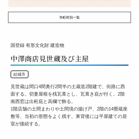
市町村別一覧
国登録
有形文化財
建造物
中澤商店見世蔵及び主屋
結城市
見世蔵は間口4間奥行2間半の土蔵造2階建で、街路に西
面する。切妻屋根を桟瓦葺とし、瓦葺き庇が付く。2階
南西窓は出桁庇と高欄で飾る。
1階店舗の土間まわりや土間境の揚げ戸、2階の14畳蔵座
敷等、当初の形態をよく残す。東背後には平屋建ての居
室が接続する。