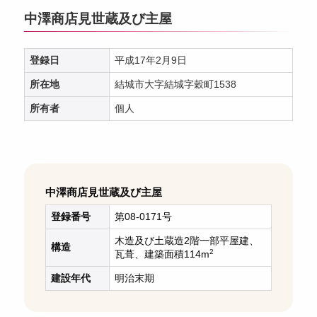
中澤商店見世蔵及び主屋
登録日
平成17年2月9日
所在地
結城市大字結城字穀町1538
所有者
個人
中澤商店見世蔵及び主屋
登録番号
第08-0171号
木造及び土蔵造2階一部平屋建、
構造
2
瓦葺、建築面積114m
建設年代
明治末期