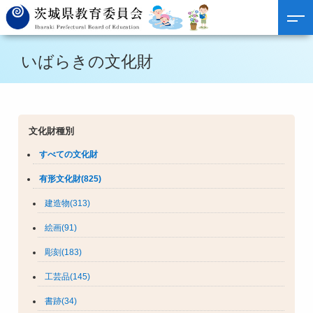
いばらきの文化財
文化財種別
すべての文化財
有形文化財(825)
建造物(313)
絵画(91)
彫刻(183)
工芸品(145)
書跡(34)